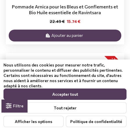
Pommade Arnica pour les Bleus et Gonflements et
Bio Huile essentielle de Ravintsara
22.49 €
15.74 €
Ajouter au panier
-30 %
Nous utilisons des cookies pour mesurer notre trafic,
personnaliser le contenu et diffuser des publicités pertinentes.
Certains sont nécessaires au fonctionnement du site, d'autres
nous aident à améliorer nos services et à fournir un contenu
adapté à nos clients.
Accepter tout
Filtre
Tout rejeter
Afficher les options
Politique de confidentialité