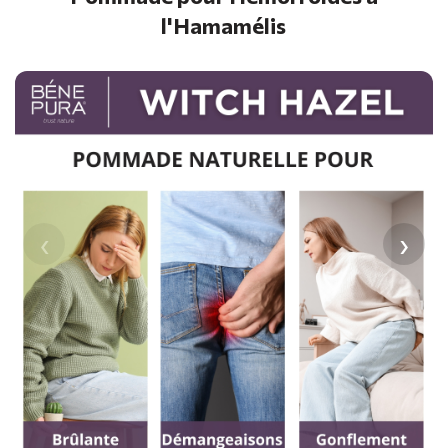
l'Hamamélis
‹
›