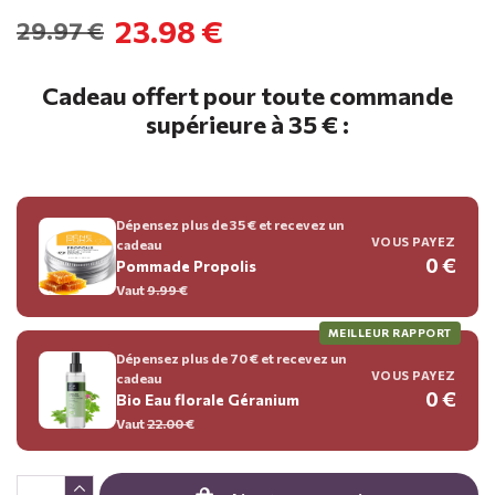
23.98 €
29.97 €
Cadeau offert pour toute commande
supérieure à 35 € :
Dépensez plus de 35 € et recevez un
VOUS PAYEZ
cadeau
0 €
Pommade Propolis
Vaut
9.99
€
MEILLEUR RAPPORT
Dépensez plus de 70 € et recevez un
VOUS PAYEZ
cadeau
0 €
Bio Eau florale Géranium
Vaut
22.00
€