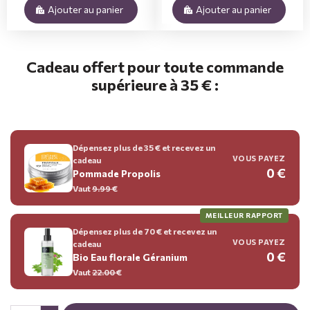
Ajouter au panier
Ajouter au panier
Cadeau offert pour toute commande
supérieure à 35 € :
Dépensez plus de 35 € et recevez un
VOUS PAYEZ
cadeau
0 €
Pommade Propolis
Vaut
9.99
€
MEILLEUR RAPPORT
Dépensez plus de 70 € et recevez un
VOUS PAYEZ
cadeau
0 €
Bio Eau florale Géranium
Vaut
22.00
€