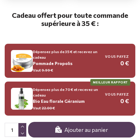
Cadeau offert pour toute commande
supérieure à 35 € :
Dépensez plus de 35 € et recevez un
VOUS PAYEZ
cadeau
0 €
Pommade Propolis
Vaut
9.99
€
MEILLEUR RAPPORT
Dépensez plus de 70 € et recevez un
VOUS PAYEZ
cadeau
0 €
Bio Eau florale Géranium
Vaut
22.00
€
Ajouter au panier