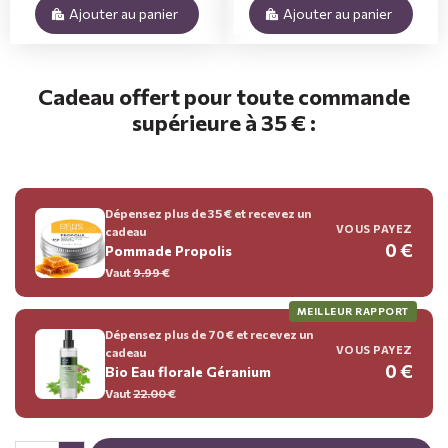
Ajouter au panier
Ajouter au panier
Cadeau offert pour toute commande
supérieure à 35 € :
Dépensez plus de 35 € et recevez un
VOUS PAYEZ
cadeau
0 €
Pommade Propolis
Vaut
9.99
€
MEILLEUR RAPPORT
Dépensez plus de 70 € et recevez un
VOUS PAYEZ
cadeau
0 €
Bio Eau florale Géranium
Vaut
22.00
€