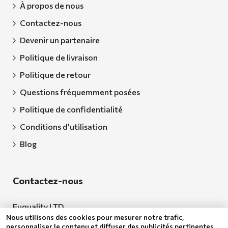
À propos de nous
Contactez-nous
Devenir un partenaire
Politique de livraison
Politique de retour
Questions fréquemment posées
Politique de confidentialité
Conditions d'utilisation
Blog
Contactez-nous
Euquality LTD
Nous utilisons des cookies pour mesurer notre trafic,
Adresse: 18 Todor Aleksandrov Str., Petrich, 2850
personnaliser le contenu et diffuser des publicités pertinentes.