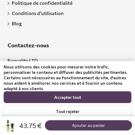
Politique de confidentialité
Conditions d'utilisation
Blog
Contactez-nous
Euquality LTD
Nous utilisons des cookies pour mesurer notre trafic,
Adresse: 18 Todor Aleksandrov Str., Petrich, 2850
personnaliser le contenu et diffuser des publicités pertinentes.
Certains sont nécessaires au fonctionnement du site, d'autres
Bulgarie
nous aident à améliorer nos services et à fournir un contenu
adapté à nos clients.
BG205062043
Accepter tout
E-mail:
support@benepura.fr
Tout rejeter
43.75 €
Ajouter au panier
Afficher les options
Politique de confidentialité
© 2024 Benepura Trust Nature. All Rights Reserved